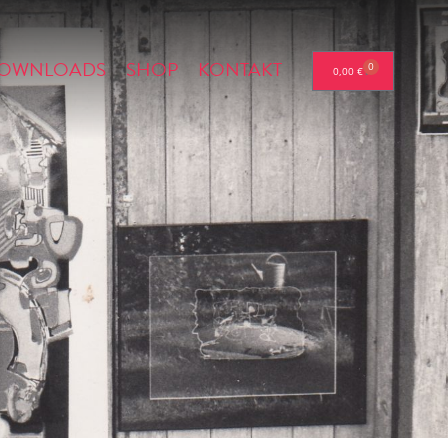
OWNLOADS
SHOP
KONTAKT
0
0,00
€