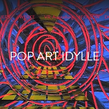
LIERS
WERKE
VR-Ausstellung
#FOLLOW
D
POP ART IDYLLE