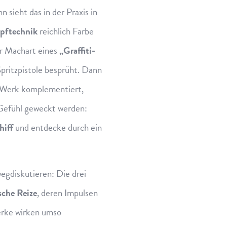
 sieht das in der Praxis in
pftechnik
reichlich Farbe
er Machart eines
„Graffiti-
pritzpistole besprüht. Dann
as Werk komplementiert,
s Gefühl geweckt werden:
iff
und entdecke durch ein
wegdiskutieren: Die drei
sche Reize
, deren Impulsen
erke wirken umso