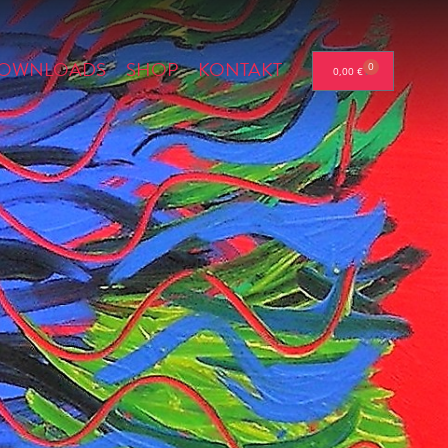
OWNLOADS
SHOP
KONTAKT
0
0,00
€