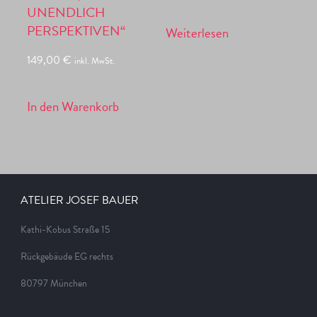
UNENDLICH
PERSPEKTIVEN“
Weiterlesen
149,00
€
inkl. MwSt.
In den Warenkorb
ATELIER JOSEF BAUER
Kathi-Kobus Straße 15
Rückgebäude EG rechts
80797 München