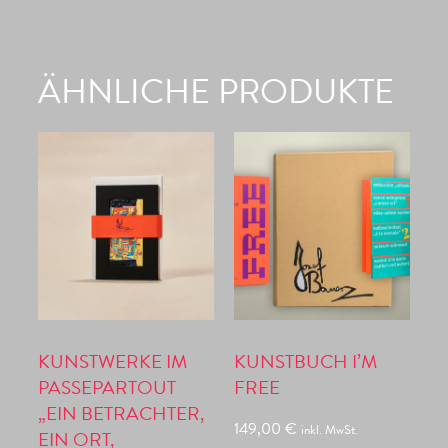
ÄHNLICHE PRODUKTE
KUNSTWERKE IM
KUNSTBUCH I’M
PASSEPARTOUT
FREE
„EIN BETRACHTER,
149,00
€
inkl. MwSt.
EIN ORT,